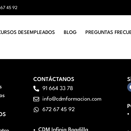
 67 45 92
CURSOS DESEMPLEADOS
BLOG
PREGUNTAS FRECU
CONTÁCTANOS
S
s
91 664 33 78
os
info@cdmformacion.com
P
672 67 45 92
OS
CDM Infinia Boadilla
ntro