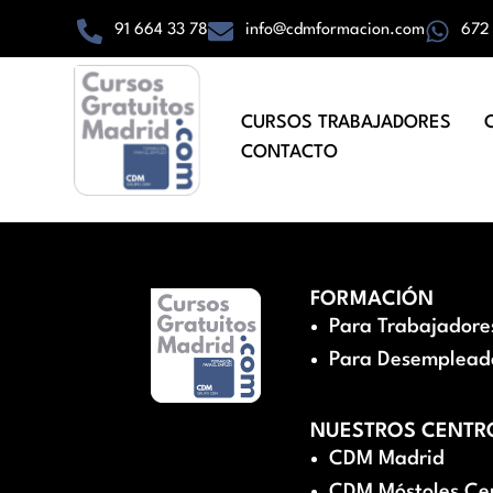
91 664 33 78
info@cdmformacion.com
672
CURSOS TRABAJADORES
CONTACTO
FORMACIÓN
Para Trabajadore
Para Desemplead
NUESTROS CENTR
CDM Madrid
CDM Móstoles Ce