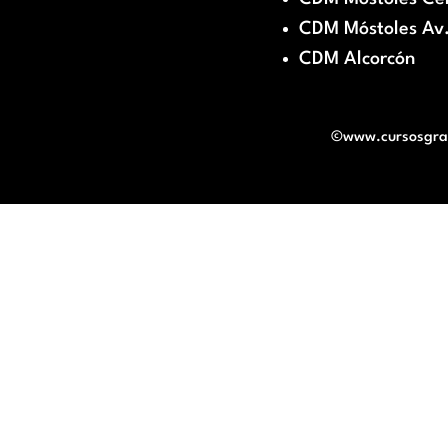
CDM Móstoles Av.
CDM Alcorcón
©www.cursosgratu