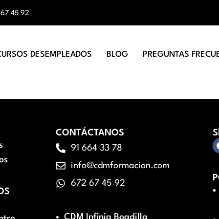
 67 45 92
CURSOS DESEMPLEADOS
BLOG
PREGUNTAS FRECU
CONTÁCTANOS
S
s
91 664 33 78
os
info@cdmformacion.com
P
672 67 45 92
OS
CDM Infinia Boadilla
ntro