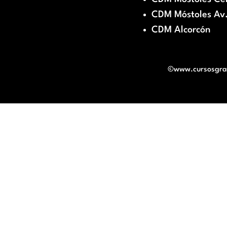
CDM Móstoles Av.
CDM Alcorcón
©www.cursosgratu