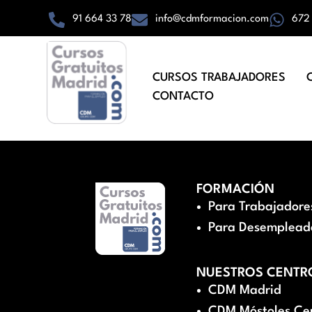
91 664 33 78
info@cdmformacion.com
672
CURSOS TRABAJADORES
CONTACTO
FORMACIÓN
Para Trabajadore
Para Desemplead
NUESTROS CENTR
CDM Madrid
CDM Móstoles Ce