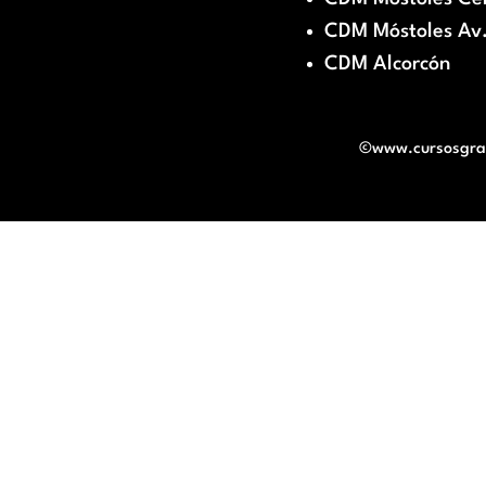
CDM Móstoles Av.
CDM Alcorcón
©www.cursosgratu