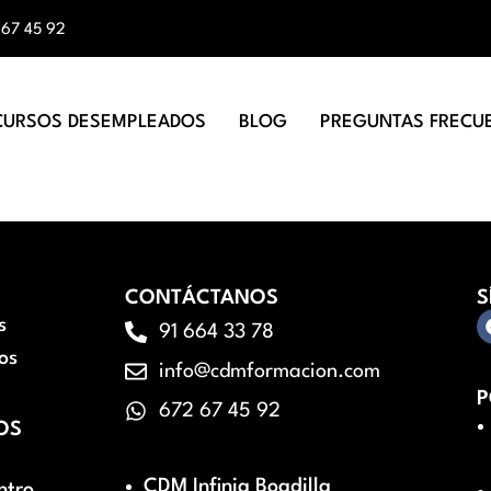
 67 45 92
CURSOS DESEMPLEADOS
BLOG
PREGUNTAS FRECU
CONTÁCTANOS
S
s
91 664 33 78
os
info@cdmformacion.com
P
672 67 45 92
OS
CDM Infinia Boadilla
ntro