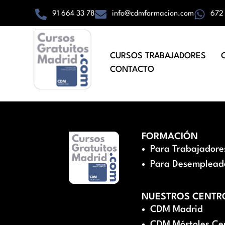
91 664 33 78
info@cdmformacion.com
672
CURSOS TRABAJADORES
CONTACTO
FORMACIÓN
Para Trabajadore
Para Desemplead
NUESTROS CENTR
CDM Madrid
CDM Móstoles Ce