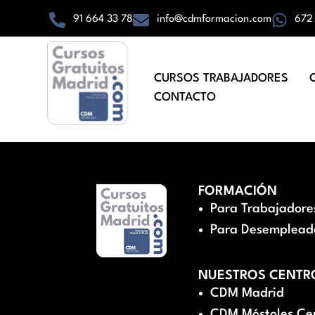
91 664 33 78
info@cdmformacion.com
672
CURSOS TRABAJADORES
CONTACTO
FORMACIÓN
Para Trabajadore
Para Desemplead
NUESTROS CENTR
CDM Madrid
CDM Móstoles Ce