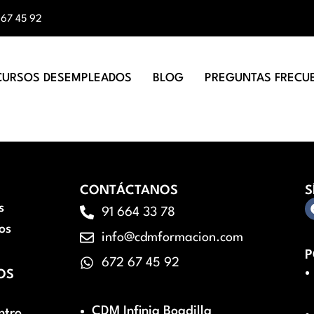
 67 45 92
CURSOS DESEMPLEADOS
BLOG
PREGUNTAS FRECU
CONTÁCTANOS
S
s
91 664 33 78
os
info@cdmformacion.com
P
672 67 45 92
OS
CDM Infinia Boadilla
ntro