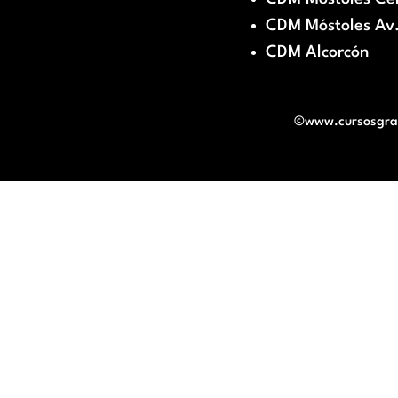
CDM Móstoles Av.
CDM Alcorcón
©www.cursosgratu