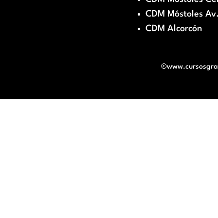
CDM Móstoles Av.
CDM Alcorcón
©www.cursosgratu