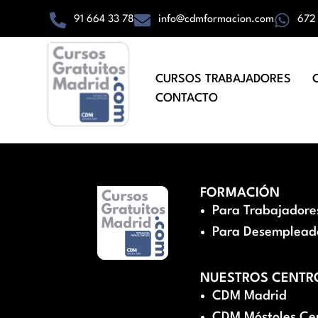
91 664 33 78
info@cdmformacion.com
672
CURSOS TRABAJADORES
CONTACTO
FORMACIÓN
Para Trabajadore
Para Desemplead
NUESTROS CENTR
CDM Madrid
CDM Móstoles Ce