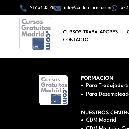
91 664 33 78
info@cdmformacion.com
672
CURSOS TRABAJADORES
CONTACTO
FORMACIÓN
Para Trabajadore
Para Desemplead
NUESTROS CENTR
CDM Madrid
CDM Móstoles Ce