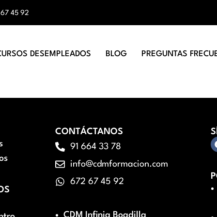
 67 45 92
CURSOS DESEMPLEADOS
BLOG
PREGUNTAS FRECU
CONTÁCTANOS
S
s
91 664 33 78
os
info@cdmformacion.com
P
672 67 45 92
OS
CDM Infinia Boadilla
ntro