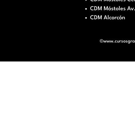
CDM Móstoles Av.
CDM Alcorcón
©www.cursosgratu