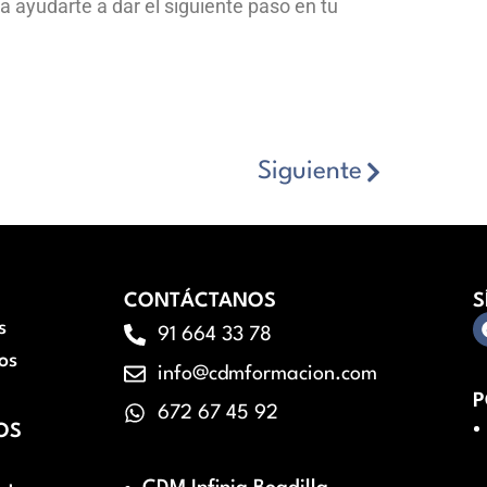
a ayudarte a dar el siguiente paso en tu
Siguiente
CONTÁCTANOS
S
s
91 664 33 78
os
info@cdmformacion.com
P
672 67 45 92
OS