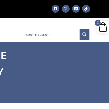
0
UE
Y
S