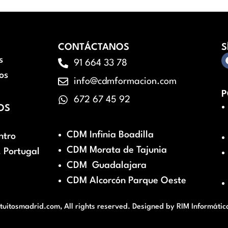
CONTÁCTANOS
S
s
91 664 33 78
os
info@cdmformacion.com
P
672 67 45 92
OS
CDM Infinia Boadilla
ntro
CDM Morata de Tajunia
 Portugal
CDM Guadalajara
CDM Alcorcón Parque Oeste
itosmadrid.com, All rights reserved. Designed by
RIM Informátic