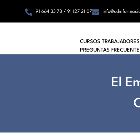
91 664 33 78 / 91 127 21 07
info@cdmformaci
CURSOS TRABAJADORES
PREGUNTAS FRECUENTE
El E
C