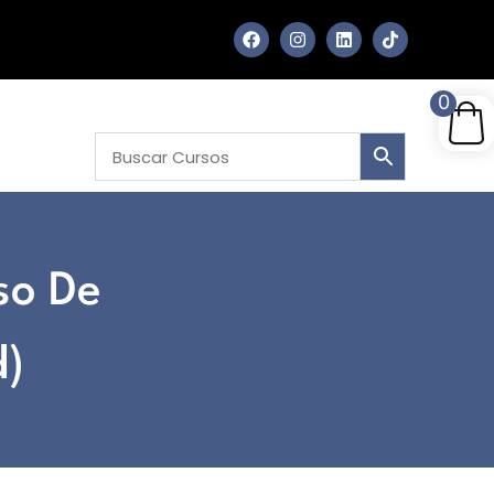
0
so De
d)