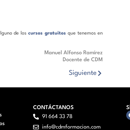
lguno de los
cursos gratuitos
que tenemos en
Manuel Alfonso Ramírez
Docente de CDM
Siguiente
CONTÁCTANOS
S
s
91 664 33 78
os
info@cdmformacion.com