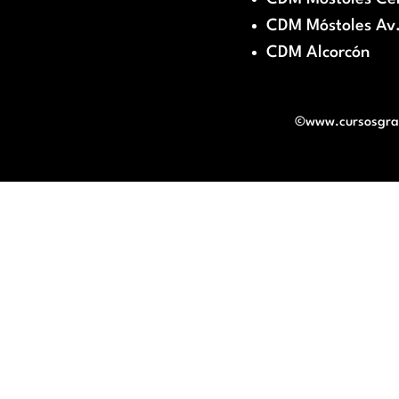
CDM Móstoles Av.
CDM Alcorcón
©www.cursosgratu