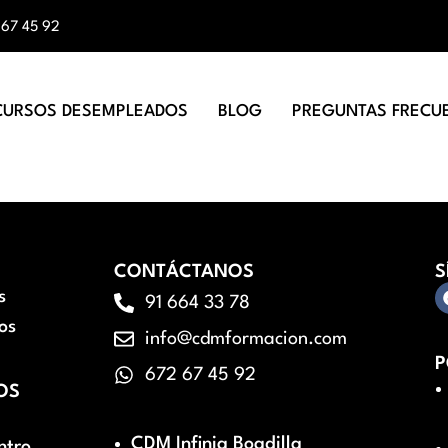
 67 45 92
CURSOS DESEMPLEADOS
BLOG
PREGUNTAS FRECU
CONTÁCTANOS
S
s
91 664 33 78
os
info@cdmformacion.com
P
672 67 45 92
OS
CDM Infinia Boadilla
ntro