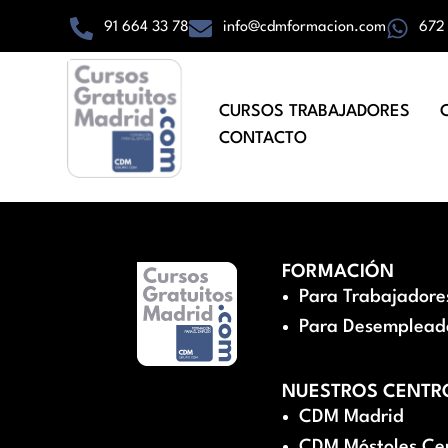
91 664 33 78
info@cdmformacion.com
672
CURSOS TRABAJADORES
CONTACTO
FORMACIÓN
Para Trabajadore
Para Desemplead
NUESTROS CENTR
CDM Madrid
CDM Móstoles Ce